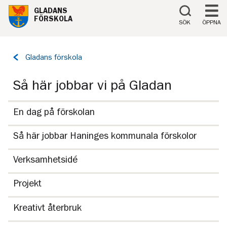
Till innehåll på sidan
GLADANS
FÖRSKOLA
SÖK
ÖPPNA
Tillbaka
Gladans förskola
till
sidan:
Så här jobbar vi på Gladan
En dag på förskolan
Så här jobbar Haninges kommunala förskolor
Verksamhetsidé
Projekt
Kreativt återbruk